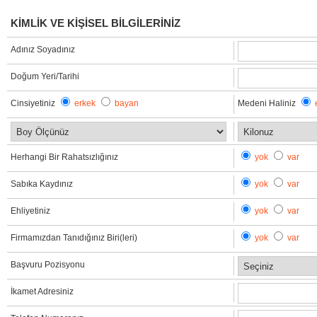
KİMLİK VE KİŞİSEL BİLGİLERİNİZ
Adınız Soyadınız
Doğum Yeri/Tarihi
Cinsiyetiniz
erkek
bayan
Medeni Haliniz
Herhangi Bir Rahatsızlığınız
yok
var
Sabıka Kaydınız
yok
var
Ehliyetiniz
yok
var
Firmamızdan Tanıdığınız Biri(leri)
yok
var
Başvuru Pozisyonu
İkamet Adresiniz